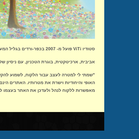
סטודיו ViTi פועל מ- 2007 בכפר-ורדים בגליל המערבי, בעלת הסטודיו, אביבית גולן-שוץ, בוגרת קורס מעצבי מולטימדיה ותקשורת חזותית במכללת ג'ון ברייס חיפה.
אביבית, ארכיטקטית, בוגרת הטכניון, עם ניסיון של 18 שנים בתחום, עשתה הסבה לתחום ש
"שמתי לי למטרה לעצב עבור הלקוח, לשמוע להקשי
האופי והיחודיות וישרת את מטרותיו.
האתרים הינם 
מאפשרות ללקוח לנהל ולעדכן את האתר בעצמו ל