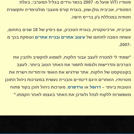
סטודיו ViTi פועל מ- 2007 בכפר-ורדים בגליל המערבי, בעלת
הסטודיו, אביבית גולן-שוץ, בוגרת קורס מעצבי מולטימדיה ותקשורת
תחזוקה
חזותית במכללת ג'ון ברייס חיפה.
אביבית, ארכיטקטית, בוגרת הטכניון, עם ניסיון של 18 שנים בתחום,
המלצות
עשתה הסבה לתחום של
עיצוב אתרים ובניית אתרים
ועוסקת בכך מ
-2007.
"שמתי לי למטרה לעצב עבור הלקוח, לשמוע להקשיב ולהבין את
הצרכים והדרישות ולנסות לתפור את האתר הטוב ביותר. לעצב
בקונטקסט של הלקוח, אתר שידגיש את האופי והיחודיות וישרת את
מטרותיו.
האתרים הינם דינמיים והבנייה נעשית במערכות ניהול התוכן
הטובות ביותר –
דרופל
או
וורדפרס.
מערכות ניהול תוכן בקוד פתוח
מאפשרות ללקוח לנהל ולעדכן את האתר בעצמו לאחר הקמתו."