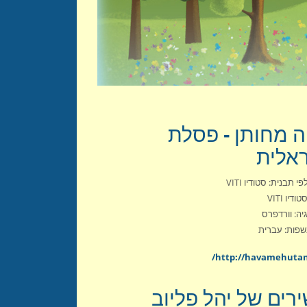
פרים ומשוררים
ה מחותן - פסלת
אלית
י תבנית: סטודיו VITI
ודיו VITI
יה: וורדפרס
פות: עברית
http://havamehutan.
רים של יהל פליוב