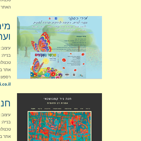
האתר 
מיר
וער
עיצוב: סט
בנייה: סט
טכנולוג
אתר בש
רספונס
co.il/
חנה
עיצוב: סט
בנייה: סט
טכנולוג
אתר בש