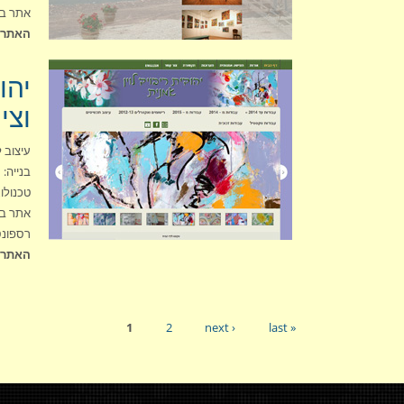
אתר בש
האתר א
יהו
וצי
עיצוב לפ
בנייה: סט
טכנולוג
אתר בש
רספונס
האתר א
1
2
next ›
last »