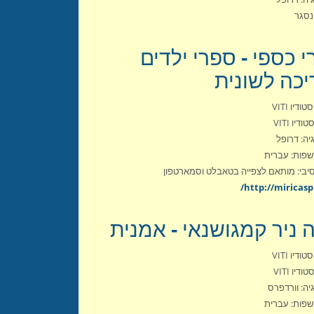
נסגר
י כספי - ספרי ילדים
יכה לשונית
ודיו VITI
ודיו VITI
יה: דרופל
פות: עברית
יבי: מותאם לצפייה בטאבלט וסמארטפון
http://miricaspi.
 ניר קמגושנאי - אמנית
ודיו VITI
ודיו VITI
יה: וורדפרס
פות: עברית