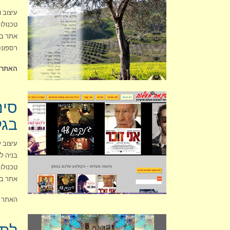
עיצוב וב
טכנולוגי
אתר בש
רספונס
האתר א
סינ
בגל
עיצוב לפ
בניה לפי
טכנולוג
אתר בש
האתר ע
לתו