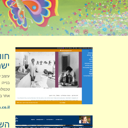
אתרים לסו
חוו
ישר
עיצוב לפ
בנייה: סט
טכנולוג
אתר בש
co.il/
השי