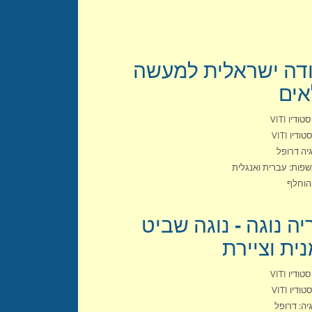
דה ישראלית למעשה
ים
ודיו VITI
ודיו VITI
גיה דרופל
פות: עברית ואנגלית
הוחלף
יה נוגה - נוגה שביט
ית וציירת
ודיו VITI
ודיו VITI
יה: דרופל