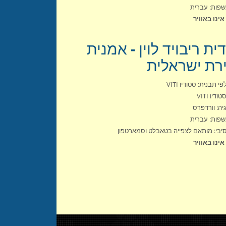
פות: עברית
ינו באוויר
דית ריבויד לוין - אמנית
ירת ישראלית
י תבנית: סטודיו VITI
ודיו VITI
יה: וורדפרס
פות: עברית
יבי: מותאם לצפייה בטאבלט וסמארטפון
ינו באוויר
Pages