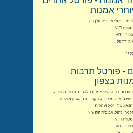
חרי אמנות
קמה וניהול: אביבית גולן שוץ
ודיו VITI
ודיו VITI
יה: דרופל
סגר
ם - פורטל תרבות
נות בצפון
ועדכונים בנושאים: אמנות פלסטית, מחול, מוסיקה,
ושירה, ארכיטקטורה, תקשורת, תיאטרון וקולנוע
הצפון: גולן, גליל ועמקים
קמה וניהול: אביבית גולן שוץ
ודיו VITI
ודיו VITI
יה: דרופל