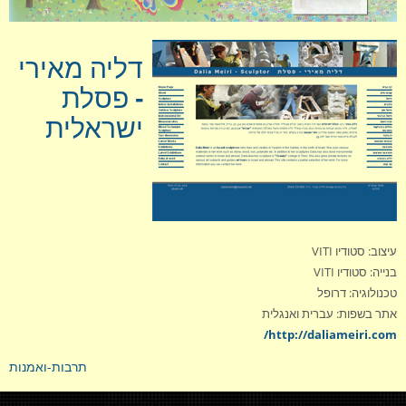
אחסון
דליה מאירי
תחזוקה
- פסלת
ישראלית
המלצות
עיצוב: סטודיו VITI
בנייה: סטודיו VITI
טכנולוגיה: דרופל
אתר בשפות: עברית ואנגלית
http://daliameiri.com/
תרבות-ואמנות